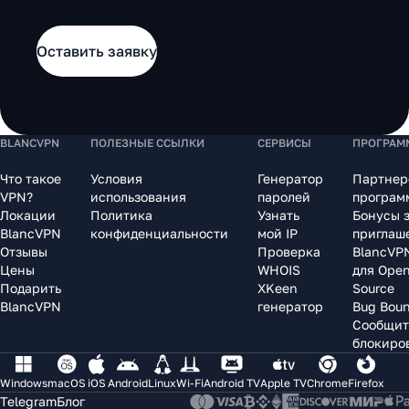
Оставить заявку
BLANCVPN
ПОЛЕЗНЫЕ ССЫЛКИ
СЕРВИСЫ
ПРОГРАМ
Что такое
Условия
Генератор
Партнер
VPN?
использования
паролей
програм
Локации
Политика
Узнать
Бонусы 
BlancVPN
конфиденциальности
мой IP
приглаш
Отзывы
Проверка
BlancVP
Цены
WHOIS
для Ope
Подарить
XKeen
Source
BlancVPN
генератор
Bug Bou
Сообщит
блокиро
Windows
macOS
iOS
Android
Linux
Wi-Fi
Android TV
Apple TV
Chrome
Firefox
Telegram
Блог