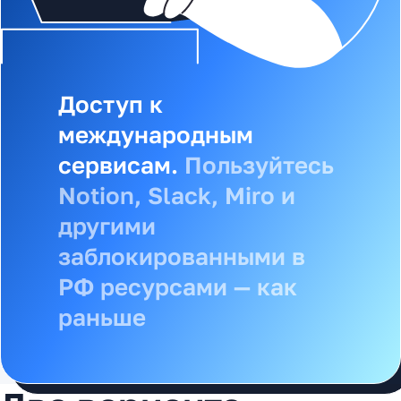
Доступ к
международным
Доступ к российским
сервисам.
Пользуйтесь
сервисам.
Пользуйтесь
Notion, Slack, Miro и
Госуслугами, банками,
другими
1С и другими
заблокированными в
российскими
РФ ресурсами — как
ресурсами из любой
раньше
точки мира