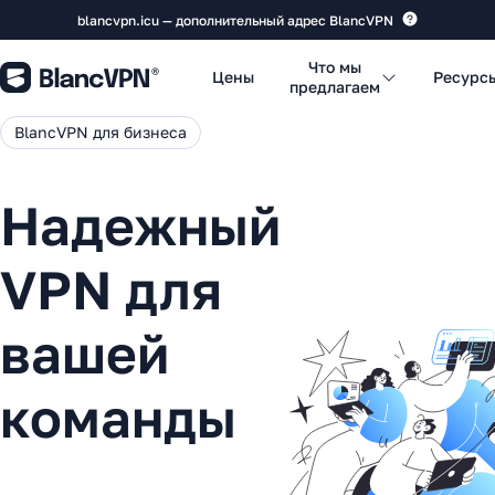
blancvpn.icu — дополнительный адрес BlancVPN
Что мы
Цены
Ресурс
предлагаем
BlancVPN для бизнеса
Надежный
VPN для
вашей
команды