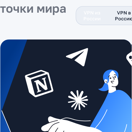
точки мира
VPN из
VPN в
России
Росси