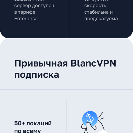
сервер доступен
скорость
в тарифе
стабильна и
Enterprise
предсказуема
Привычная BlancVPN
подписка
50+ локаций
по всему