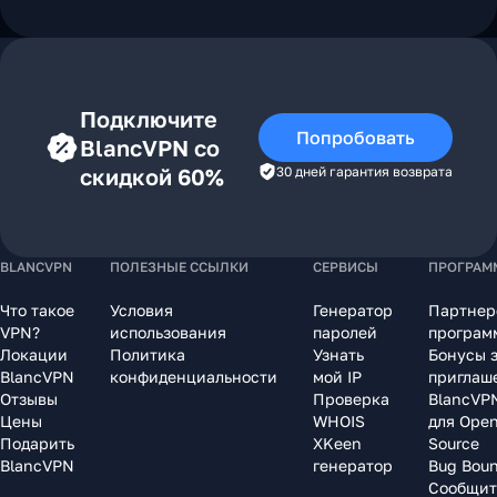
Подключите
Попробовать
BlancVPN со
скидкой 60%
30 дней гарантия возврата
BLANCVPN
ПОЛЕЗНЫЕ ССЫЛКИ
СЕРВИСЫ
ПРОГРАМ
Что такое
Условия
Генератор
Партнер
VPN?
использования
паролей
програм
Локации
Политика
Узнать
Бонусы 
BlancVPN
конфиденциальности
мой IP
приглаш
Отзывы
Проверка
BlancVP
Цены
WHOIS
для Ope
Подарить
XKeen
Source
BlancVPN
генератор
Bug Bou
Сообщит